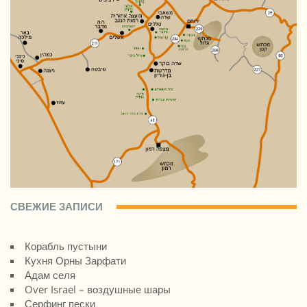
СВЕЖИЕ ЗАПИСИ
Корабль пустыни
Кухня Орны Зарфати
Адам селя
Over Israel – воздушные шары
Серфинг пески