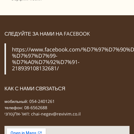
СЛЕДУЙТЕ ЗА НАМИ НА FACEBOOK
https://www.facebook.com/%D7%97%D7%90%D
%D7%97%D7%99-
%D7%A0%D7%92%D7%91-
218939108132681/
КАК С НАМИ СВЯЗАТЬСЯ
мобильный: 054-2401261
телефон: 08-6562688
דואר-אלקטרוני:
chai-negev@revivim.co.il