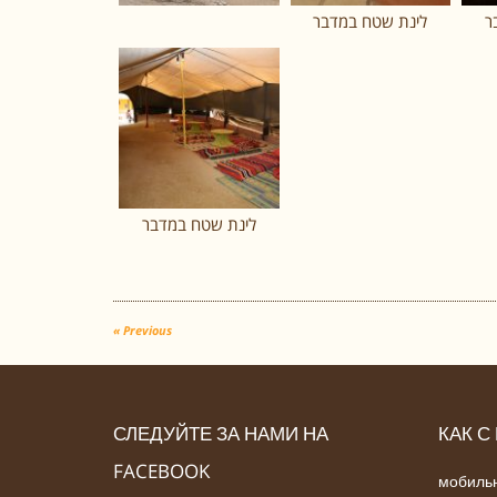
ר
לינת שטח במדבר
לינת שטח במדבר
« Previous
СЛЕДУЙТЕ ЗА НАМИ НА
КАК С
FACEBOOK
мобильн