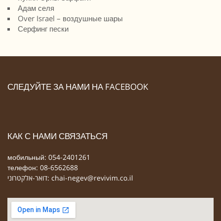
Адам селя
Over Israel – воздушные шары
Серфинг пески
СЛЕДУЙТЕ ЗА НАМИ НА FACEBOOK
КАК С НАМИ СВЯЗАТЬСЯ
мобильный: 054-2401261
телефон: 08-6562688
דואר-אלקטרוני:
chai-negev@revivim.co.il