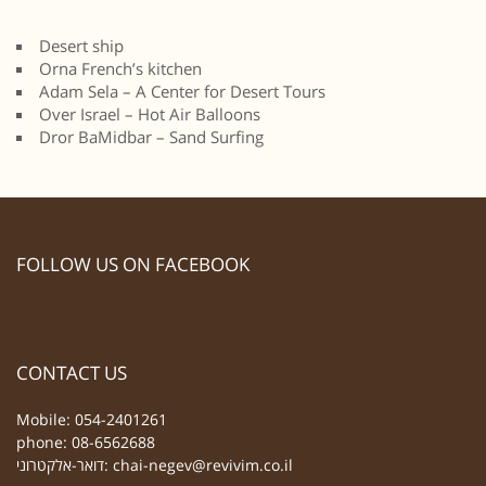
Desert ship
Orna French’s kitchen
Adam Sela – A Center for Desert Tours
Over Israel – Hot Air Balloons
Dror BaMidbar – Sand Surfing
FOLLOW US ON FACEBOOK
CONTACT US
Mobile: 054-2401261
phone: 08-6562688
chai-negev@revivim.co.il
דואר-אלקטרוני: