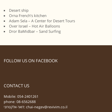
Desert ship
Orna French’s kitchen
Adam Sela – A Center for Desert Tours
Over Israel – Hot Air Balloons
Dror BaMidbar – Sand Surfing
FOLLOW US ON FACEBOOK
CONTACT US
Mobile: 054-2401261
phone: 08-6562688
דואר-אלקטרוני:
chai-negev@revivim.co.il